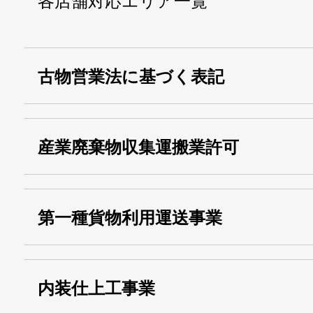
各店舗対応エリア一覧
古物営業法に基づく表記
・名称：
株式会社シモ
産業廃棄物収集運搬業許可
・古物商許可番号：
東京都公安委員会
・産業廃棄物収集
埼玉 011001
第一種貨物利用運送事業
13000155805
運搬業許可証番号：
・第一種貨物利用運送
第518号
内装仕上工事業
事業
関自貨：