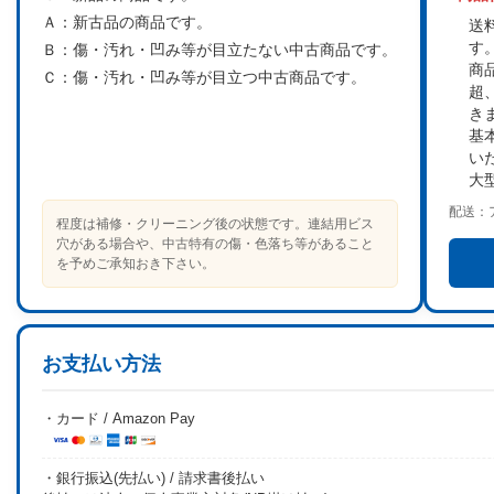
Ａ：
新古品の商品です。
送
す
Ｂ：
傷・汚れ・凹み等が目立たない中古商品です。
商
Ｃ：
傷・汚れ・凹み等が目立つ中古商品です。
超
き
基
い
大
配送：
程度は補修・クリーニング後の状態です。連結用ビス
穴がある場合や、中古特有の傷・色落ち等があること
を予めご承知おき下さい。
お支払い方法
・カード / Amazon Pay
・銀行振込(先払い) / 請求書後払い