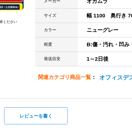
オカムラ
メーカー
幅 1100 奥行き 7
サイズ
承ください
ニューグレー
カラー
B:傷・汚れ・凹
程度
1～2日後
発送目安
関連カテゴリ商品一覧
：
オフィスデ
。
レビューを書く