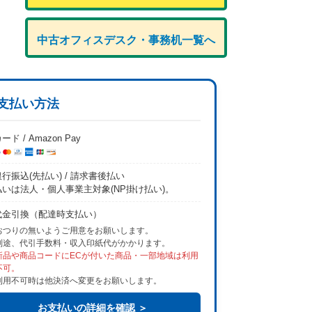
中古オフィスデスク・事務机一覧へ
支払い方法
ード / Amazon Pay
行振込(先払い) / 請求書後払い
払いは法人・個人事業主対象(NP掛け払い)。
代金引換（配達時支払い）
おつりの無いようご用意をお願いします。
別途、代引手数料・収入印紙代がかかります。
新品や商品コードにECが付いた商品・一部地域は利用
不可。
利用不可時は他決済へ変更をお願いします。
お支払いの詳細を確認 ＞