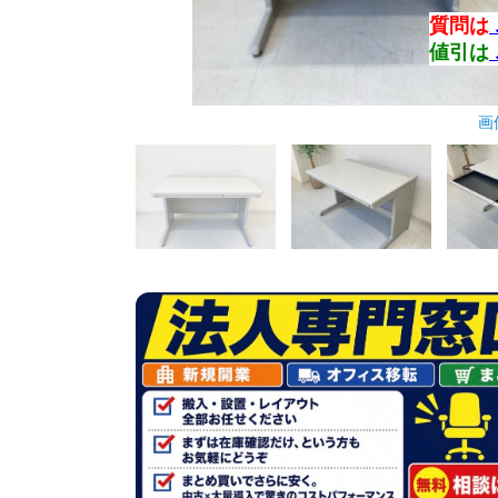
質問は
値引は
画