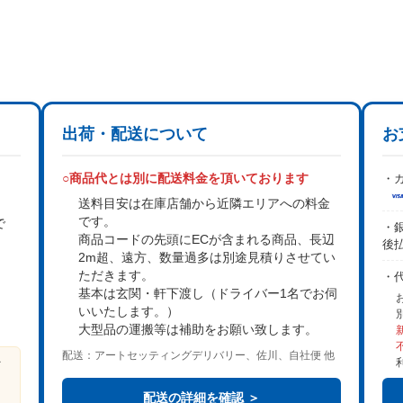
出荷・配送について
お
○商品代とは別に配送料金を頂いております
・カ
送料目安は在庫店舗から近隣エリアへの料金
です。
で
・銀
商品コードの先頭にECが含まれる商品、長辺
後
2m超、遠方、数量過多は
別途見積り
させてい
。
ただきます。
・
基本は
玄関・軒下渡し
（ドライバー1名でお伺
いいたします。）
大型品の運搬等は補助をお願い致します。
配送：アートセッティングデリバリー、佐川、自社便 他
ビ
る
配送の詳細を確認 ＞