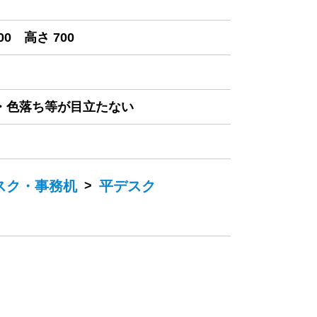
00 高さ 700
み・色落ち等が目立たない
スク・事務机
>
平デスク