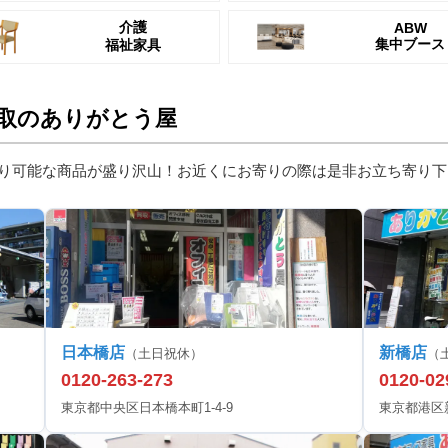
介護
ABW
集中ブース
福祉家具
取のありがとう屋
り可能な商品が盛り沢山！お近くにお寄りの際は是非お立ち寄り下
日本橋店
新橋店
（土日祝休）
（
0120-263-273
0120-02
東京都中央区日本橋本町1-4-9
東京都港区新橋