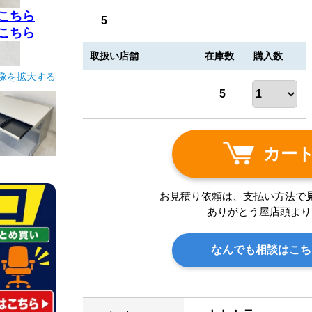
こちら
5
こちら
取扱い店舗
在庫数
購入数
像を拡大する
5
カー
お見積り依頼は、支払い方法で
ありがとう屋店頭より
なんでも相談はこち