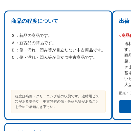
商品の程度について
出荷
Ｓ：
新品の商品です。
○商
Ａ：
新古品の商品です。
送
す
Ｂ：
傷・汚れ・凹み等が目立たない中古商品です。
商
Ｃ：
傷・汚れ・凹み等が目立つ中古商品です。
超
き
基
い
大
配送：
程度は補修・クリーニング後の状態です。連結用ビス
穴がある場合や、中古特有の傷・色落ち等があること
を予めご承知おき下さい。