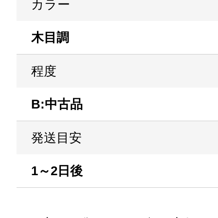
カラー
木目調
程度
B:中古品
発送目安
1～2日後