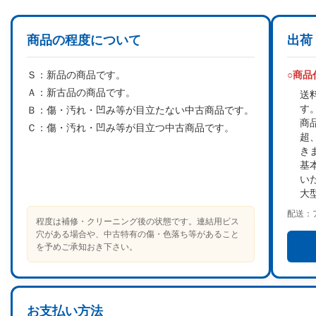
商品の程度について
出荷
Ｓ：
新品の商品です。
○商
Ａ：
新古品の商品です。
送
す
Ｂ：
傷・汚れ・凹み等が目立たない中古商品です。
商
Ｃ：
傷・汚れ・凹み等が目立つ中古商品です。
超
き
基
い
大
配送：
程度は補修・クリーニング後の状態です。連結用ビス
穴がある場合や、中古特有の傷・色落ち等があること
を予めご承知おき下さい。
お支払い方法