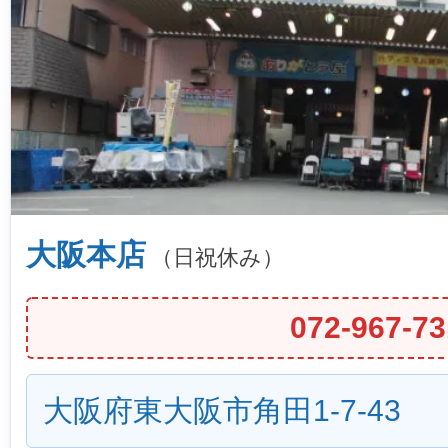
大阪本店
（日祝休み）
072-967-73
大阪府東大阪市角田1-7-43