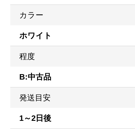
カラー
ホワイト
程度
B:中古品
発送目安
1～2日後