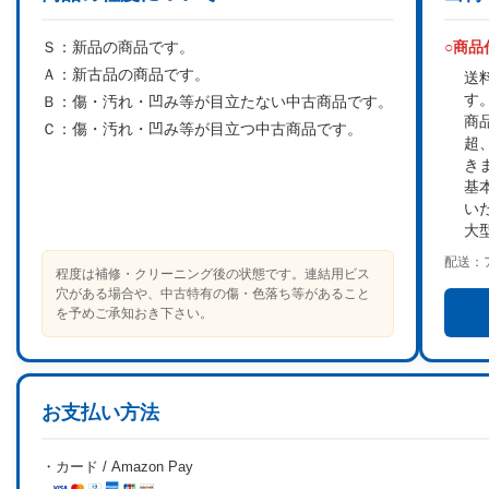
Ｓ：
新品の商品です。
○商
Ａ：
新古品の商品です。
送
す
Ｂ：
傷・汚れ・凹み等が目立たない中古商品です。
商
Ｃ：
傷・汚れ・凹み等が目立つ中古商品です。
超
き
基
い
大
配送：
程度は補修・クリーニング後の状態です。連結用ビス
穴がある場合や、中古特有の傷・色落ち等があること
を予めご承知おき下さい。
お支払い方法
・カード / Amazon Pay