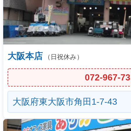
大阪本店
（日祝休み）
072-967-73
大阪府東大阪市角田1-7-43