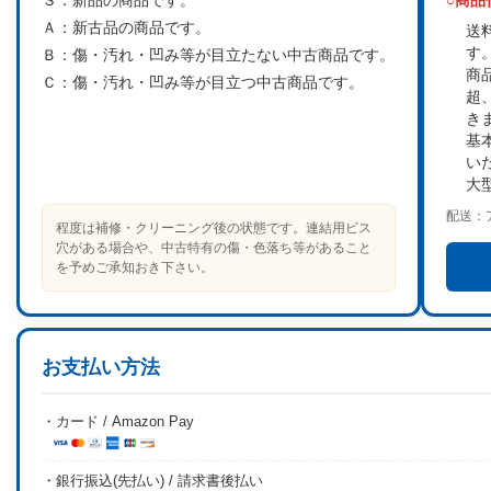
Ｓ：
新品の商品です。
○商
Ａ：
新古品の商品です。
送
す
Ｂ：
傷・汚れ・凹み等が目立たない中古商品です。
商
Ｃ：
傷・汚れ・凹み等が目立つ中古商品です。
超
き
基
い
大
配送：
程度は補修・クリーニング後の状態です。連結用ビス
穴がある場合や、中古特有の傷・色落ち等があること
を予めご承知おき下さい。
お支払い方法
・カード / Amazon Pay
・銀行振込(先払い) / 請求書後払い