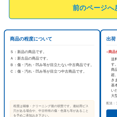
前のページへ
商品の程度について
出荷
Ｓ：
新品の商品です。
○商
Ａ：
新古品の商品です。
送
す
Ｂ：
傷・汚れ・凹み等が目立たない中古商品です。
商
Ｃ：
傷・汚れ・凹み等が目立つ中古商品です。
超
き
基
い
大
配送：
程度は補修・クリーニング後の状態です。連結用ビス
穴がある場合や、中古特有の傷・色落ち等があること
を予めご承知おき下さい。