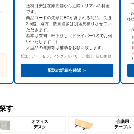
送料目安は在庫店舗から近隣エリアへの料金
です。
で
・銀
商品コードの先頭にECが含まれる商品、長辺
後
2m超、遠方、数量過多は
別途見積り
させてい
。
ただきます。
・
基本は
玄関・軒下渡し
（ドライバー1名でお伺
いいたします。）
大型品の運搬等は補助をお願い致します。
配送：アートセッティングデリバリー、佐川、自社便 他
ビ
る
配送の詳細を確認 ＞
探す
オフィス
会議用
デスク
テーブル