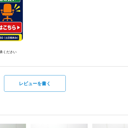
承ください
。
レビューを書く