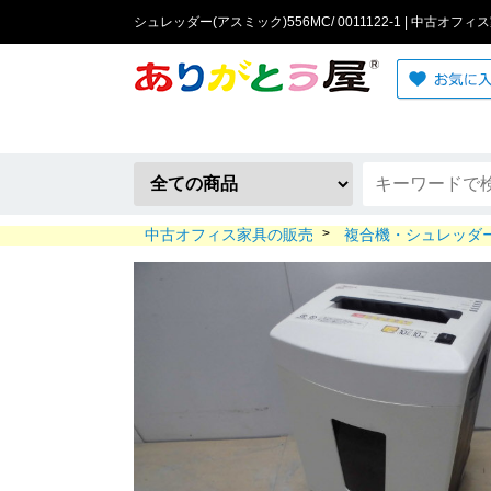
シュレッダー(アスミック)556MC/ 0011122-1 | 中古オフ
中古オフィス家具の販売
>
複合機・シュレッダ