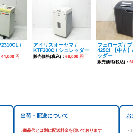
2310CL /
アイリスオーヤマ /
フェローズ / ブ
KTF300C / シュレッダー
425Ci 【中古】
ッダー
：
44,000 円
販売価格(税込)：
66,000 円
販売価格(税込)：
6
出荷・配送について
お
○商品代とは別に配送料金を頂いております
・カ