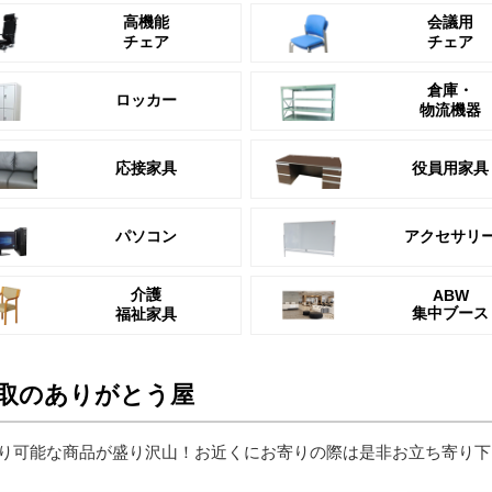
高機能
会議用
チェア
チェア
倉庫・
ロッカー
物流機器
応接家具
役員用家具
パソコン
アクセサリ
介護
ABW
集中ブース
福祉家具
取のありがとう屋
り可能な商品が盛り沢山！お近くにお寄りの際は是非お立ち寄り下