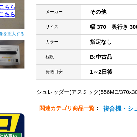
こちら
その他
メーカー
こちら
幅 370 奥行き 30
サイズ
像を拡大する
指定なし
カラー
B:中古品
程度
1～2日後
発送目安
シュレッダー(アスミック)556MC/370x300x5
関連カテゴリ商品一覧
：
複合機・シ