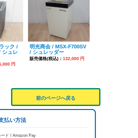
ラック /
明光商会 / MSX-F700SV
/ シュレ
/ シュレッダー
販売価格(税込)：
132,000 円
6,000 円
前のページへ戻る
支払い方法
ード / Amazon Pay