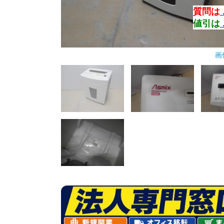
質問は
値引は
画