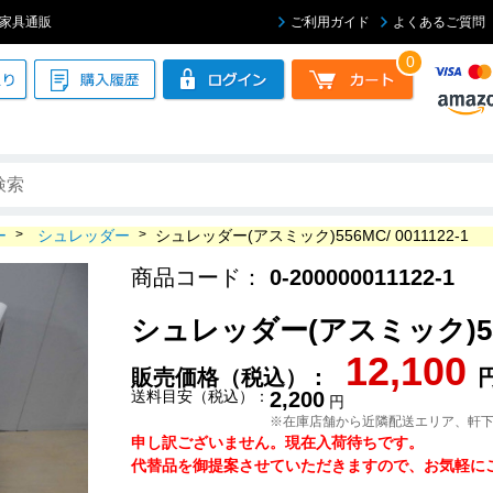
ィス家具通販
ご利用ガイド
よくあるご質問
0
ー
>
シュレッダー
>
シュレッダー(アスミック)556MC/ 0011122-1
商品コード：
0-200000011122-1
シュレッダー(アスミック)556MC
12,100
販売価格（税込）：
送料目安（税込）：
2,200
円
※在庫店舗から近隣配送エリア、軒
申し訳ございません。現在入荷待ちです。
代替品を御提案させていただきますので、お気軽にご連絡