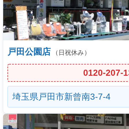
戸田公園店
（日祝休み）
0120-207-1
埼玉県戸田市新曾南3-7-4