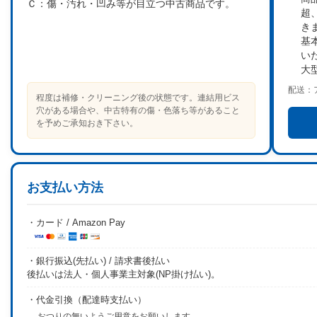
Ｃ：
傷・汚れ・凹み等が目立つ中古商品です。
超
き
基
い
大
配送：
程度は補修・クリーニング後の状態です。連結用ビス
穴がある場合や、中古特有の傷・色落ち等があること
を予めご承知おき下さい。
お支払い方法
・カード / Amazon Pay
・銀行振込(先払い) / 請求書後払い
後払いは法人・個人事業主対象(NP掛け払い)。
・代金引換（配達時支払い）
おつりの無いようご用意をお願いします。