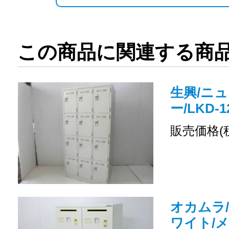
この商品に関連する商
生興/ニュ
ー/LKD-1
販売価格(
オカムラ/
ワイト/