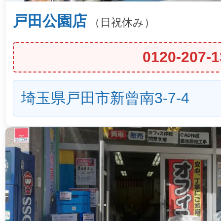
戸田公園店
（日祝休み）
0120-207-1
埼玉県戸田市新曾南3-7-4