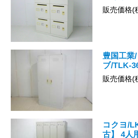
販売価格(
豊国工業/
ブ/TLK-3
販売価格(
コクヨ/LK
古】 4