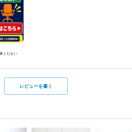
承ください
。
レビューを書く