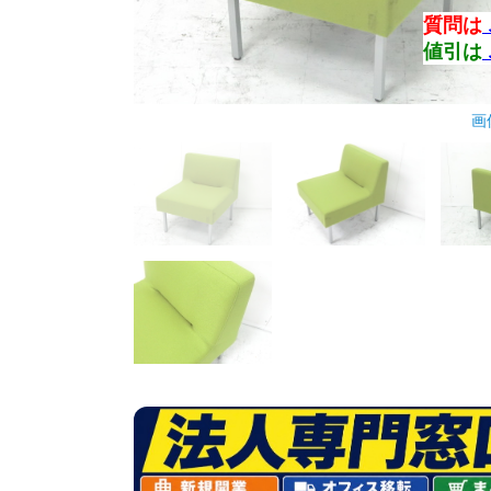
質問は
値引は
画