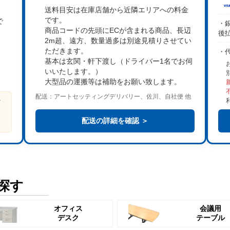
送料目安は在庫店舗から近隣エリアへの料金
です。
で
・銀
商品コードの先頭にECが含まれる商品、長辺
後
2m超、遠方、数量過多は
別途見積り
させてい
。
ただきます。
・
基本は
玄関・軒下渡し
（ドライバー1名でお伺
いいたします。）
大型品の運搬等は補助をお願い致します。
配送：アートセッティングデリバリー、佐川、自社便 他
ビ
る
配送の詳細を確認 ＞
探す
オフィス
会議用
デスク
テーブル