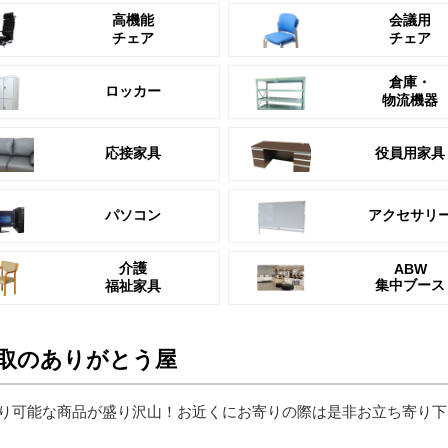
高機能
会議用
チェア
チェア
倉庫・
ロッカー
物流機器
応接家具
役員用家具
パソコン
アクセサリ
介護
ABW
集中ブース
福祉家具
取のありがとう屋
り可能な商品が盛り沢山！お近くにお寄りの際は是非お立ち寄り下