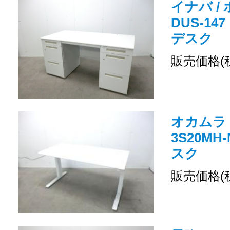
イナバ /
DUS-14
デスク
販売価格(
オカムラ /
3S20MH
スク
販売価格(