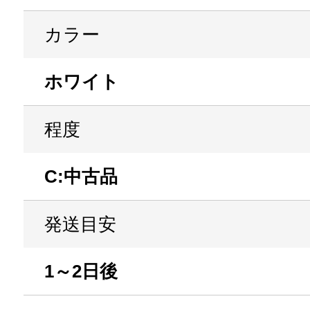
カラー
ホワイト
程度
C:中古品
発送目安
1～2日後