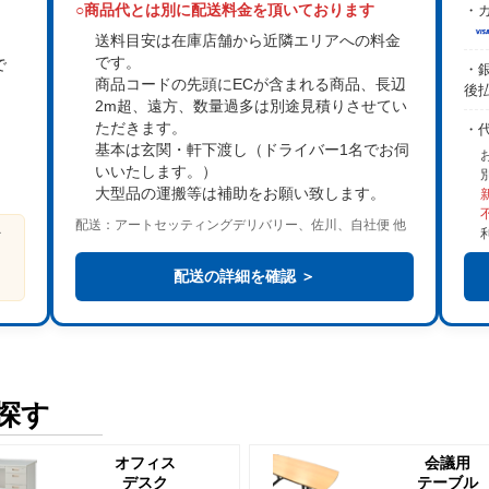
○商品代とは別に配送料金を頂いております
・カ
送料目安は在庫店舗から近隣エリアへの料金
です。
で
・銀
商品コードの先頭にECが含まれる商品、長辺
後
2m超、遠方、数量過多は
別途見積り
させてい
。
ただきます。
・
基本は
玄関・軒下渡し
（ドライバー1名でお伺
いいたします。）
大型品の運搬等は補助をお願い致します。
配送：アートセッティングデリバリー、佐川、自社便 他
ビ
る
配送の詳細を確認 ＞
探す
オフィス
会議用
デスク
テーブル