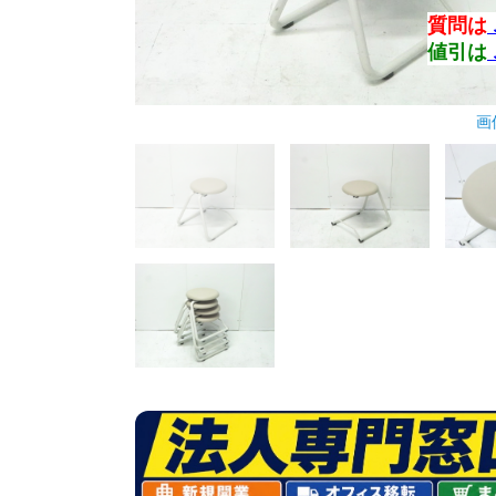
質問は
値引は
画