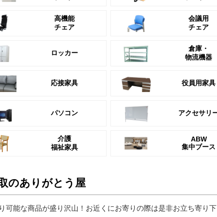
高機能
会議用
チェア
チェア
倉庫・
ロッカー
物流機器
応接家具
役員用家具
パソコン
アクセサリ
介護
ABW
集中ブース
福祉家具
取のありがとう屋
り可能な商品が盛り沢山！お近くにお寄りの際は是非お立ち寄り下