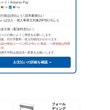
ード / Amazon Pay
行振込(先払い) / 請求書後払い
払いは法人・個人事業主対象(NP掛け払い)。
代金引換（配達時支払い）
おつりの無いようご用意をお願いします。
別途、代引手数料・収入印紙代がかかります。
新品や商品コードにECが付いた商品・一部地域は利用
不可。
利用不可時は他決済へ変更をお願いします。
お支払いの詳細を確認 ＞
フォール
ディング