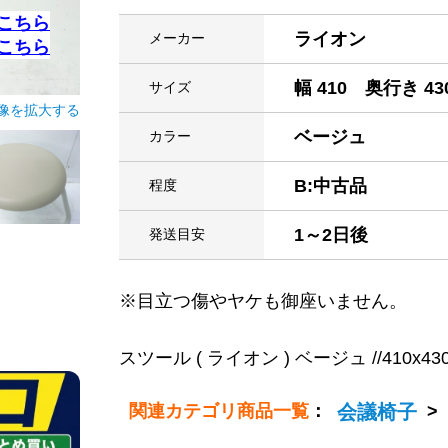
こちら
ライオン
メーカー
こちら
幅 410 奥行き 43
サイズ
像を拡大する
ベージュ
カラー
B:中古品
程度
1～2日後
発送目安
※目立つ傷やヤケも御座いません。
スツール ( ライオン ) ベージュ //410x430x4
関連カテゴリ商品一覧
：
会議椅子
>