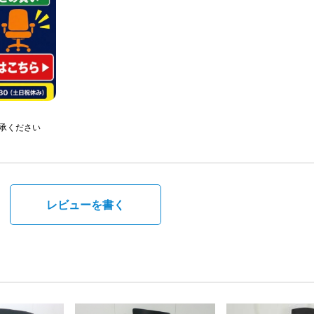
承ください
。
レビューを書く