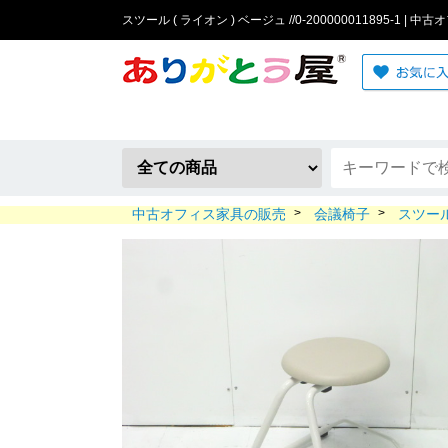
スツール ( ライオン ) ベージュ //0-200000011895-1 |
中古オフィス家具の販売
>
会議椅子
>
スツー