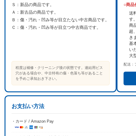
Ｓ：
新品の商品です。
○商
Ａ：
新古品の商品です。
送
す
Ｂ：
傷・汚れ・凹み等が目立たない中古商品です。
商
Ｃ：
傷・汚れ・凹み等が目立つ中古商品です。
超
き
基
い
大
配送：
程度は補修・クリーニング後の状態です。連結用ビス
穴がある場合や、中古特有の傷・色落ち等があること
を予めご承知おき下さい。
お支払い方法
・カード / Amazon Pay