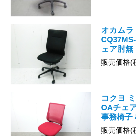
オカムラ /
CQ37MS
ェア肘無
販売価格(
コクヨ ミ
OAチェ
事務椅子 
販売価格(