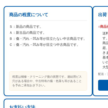
商品の程度について
出荷
Ｓ：
新品の商品です。
○商
Ａ：
新古品の商品です。
送
す
Ｂ：
傷・汚れ・凹み等が目立たない中古商品です。
商
Ｃ：
傷・汚れ・凹み等が目立つ中古商品です。
超
き
基
い
大
配送：
程度は補修・クリーニング後の状態です。連結用ビス
穴がある場合や、中古特有の傷・色落ち等があること
を予めご承知おき下さい。
お支払い方法