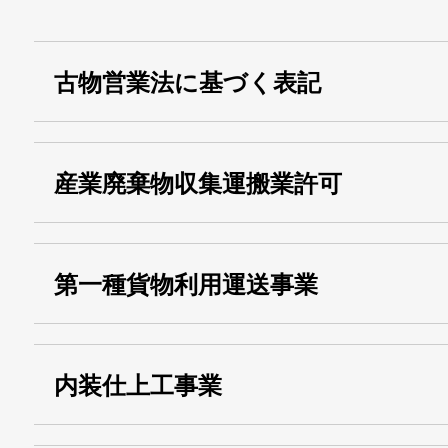
古物営業法に基づく表記
・名称：
株式会社シモ
産業廃棄物収集運搬業許可
・古物商許可番号：
東京都公安委員会
・産業廃棄物収集
埼玉 011001
第一種貨物利用運送事業
13000155805
運搬業許可証番号：
・第一種貨物利用運送
第518号
内装仕上工事業
事業
関自貨：