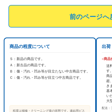
前のページへ
商品の程度について
出荷
Ｓ：
新品の商品です。
○商
Ａ：
新古品の商品です。
送
す
Ｂ：
傷・汚れ・凹み等が目立たない中古商品です。
商
Ｃ：
傷・汚れ・凹み等が目立つ中古商品です。
超
き
基
い
大
配送：
程度は補修・クリーニング後の状態です。連結用ビス