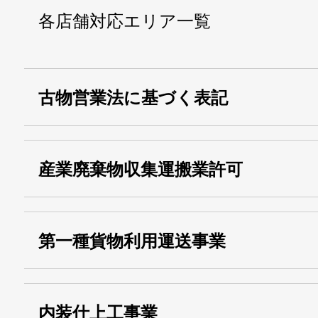
各店舗対応エリア一覧
古物営業法に基づく表記
・名称：
株式会社シモ
産業廃棄物収集運搬業許可
・古物商許可番号：
東京都公安委員会
・産業廃棄物収集
埼玉 011001
第一種貨物利用運送事業
13000155805
運搬業許可証番号：
・第一種貨物利用運送
第518号
内装仕上工事業
事業