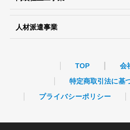
関自貨：
・東京都 (般・23) ：
第83449号
人材派遣事業
・許可番号 ：
派13-314458
TOP
会
特定商取引法に基
プライバシーポリシー