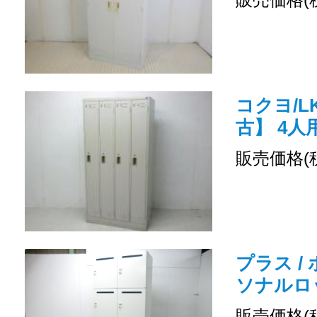
コクヨ/LK
古】 4
販売価格(
プラス /
ソナルロ
販売価格(