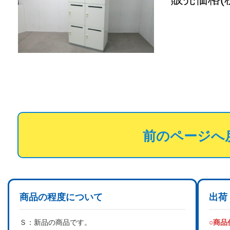
前のページへ
商品の程度について
出荷
Ｓ：
新品の商品です。
○商