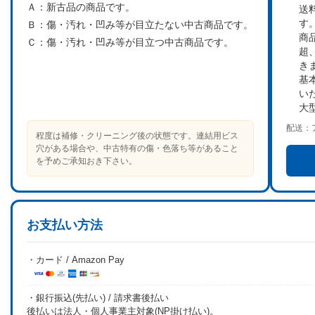
Ａ：
新古品の商品です。
送
す
Ｂ：
傷・汚れ・凹み等が目立たない中古商品です。
商
Ｃ：
傷・汚れ・凹み等が目立つ中古商品です。
超
き
基
い
大
配送：
程度は補修・クリーニング後の状態です。連結用ビス
穴がある場合や、中古特有の傷・色落ち等があること
を予めご承知おき下さい。
お支払い方法
・カード / Amazon Pay
・銀行振込(先払い) / 請求書後払い
後払いは法人・個人事業主対象(NP掛け払い)。