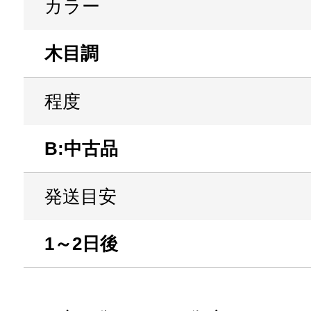
カラー
木目調
程度
B:中古品
発送目安
1～2日後