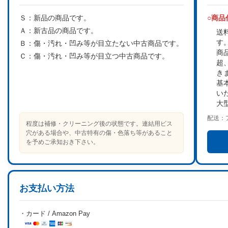
Ｓ：
新品の商品です。
○商
Ａ：
新古品の商品です。
送
す
Ｂ：
傷・汚れ・凹み等が目立たない中古商品です。
商
Ｃ：
傷・汚れ・凹み等が目立つ中古商品です。
超
き
基
い
大
配送：
程度は補修・クリーニング後の状態です。連結用ビス
穴がある場合や、中古特有の傷・色落ち等があること
を予めご承知おき下さい。
お支払い方法
・カード / Amazon Pay