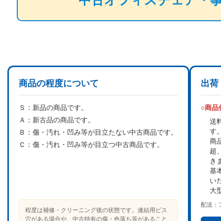
中古オフィスチェア・
商品の程度について
出荷
Ｓ：
新品の商品です。
○商
Ａ：
新古品の商品です。
送
す
Ｂ：
傷・汚れ・凹み等が目立たない中古商品です。
商
Ｃ：
傷・汚れ・凹み等が目立つ中古商品です。
超
き
基
い
大
配送：
程度は補修・クリーニング後の状態です。連結用ビス
穴がある場合や、中古特有の傷・色落ち等があること