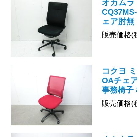
オカムラ /
CQ37MS
ェア肘無
販売価格(
コクヨ ミ
OAチェ
事務椅子 
販売価格(