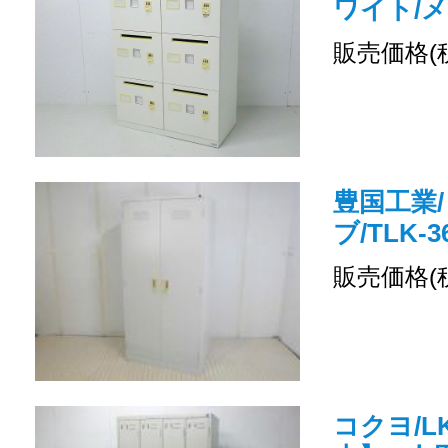
ワイト/
販売価格(
豊国工業/
ブ/TLK-3
販売価格(
コクヨ/LK