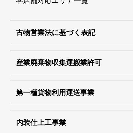
各店舗対応エリア一覧
古物営業法に基づく表記
・名称：
株式会社シモ
産業廃棄物収集運搬業許可
・古物商許可番号：
東京都公安委員会
・産業廃棄物収集
埼玉 011001
第一種貨物利用運送事業
13000155805
運搬業許可証番号：
・第一種貨物利用運送
第518号
内装仕上工事業
事業
関自貨：