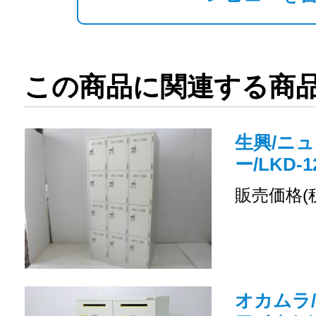
この商品に関連する商
生興/ニュ
ー/LKD-1
販売価格(
オカムラ/