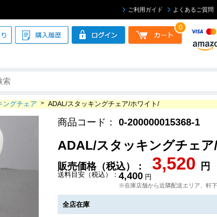
ご利用ガイド
よくあるご質問
0
キングチェア
>
ADAL/スタッキングチェア/ホワイト/
商品コード：
0-200000015368-1
ADAL/スタッキングチェア
3,520
販売価格（税込）：
円
送料目安（税込）：
4,400
円
※在庫店舗から近隣配送エリア、軒
全店在庫