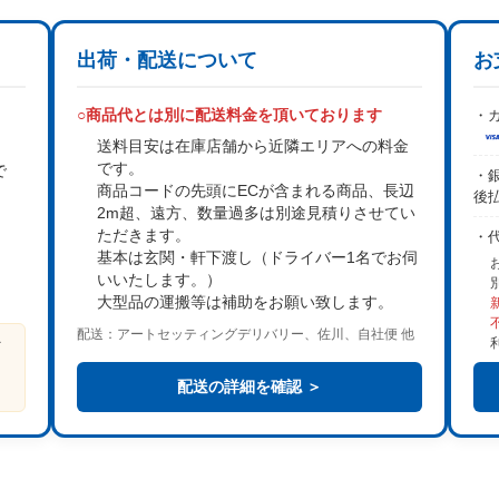
出荷・配送について
お
○商品代とは別に配送料金を頂いております
・カ
送料目安は在庫店舗から近隣エリアへの料金
です。
で
・銀
商品コードの先頭にECが含まれる商品、長辺
後
2m超、遠方、数量過多は
別途見積り
させてい
。
ただきます。
・
基本は
玄関・軒下渡し
（ドライバー1名でお伺
いいたします。）
大型品の運搬等は補助をお願い致します。
配送：アートセッティングデリバリー、佐川、自社便 他
ビ
る
配送の詳細を確認 ＞