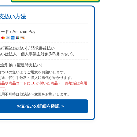
支払い方法
ード / Amazon Pay
行振込(先払い) / 請求書後払い
払いは法人・個人事業主対象(NP掛け払い)。
代金引換（配達時支払い）
おつりの無いようご用意をお願いします。
別途、代引手数料・収入印紙代がかかります。
新品や商品コードにECが付いた商品・一部地域は利用
不可。
利用不可時は他決済へ変更をお願いします。
お支払いの詳細を確認 ＞