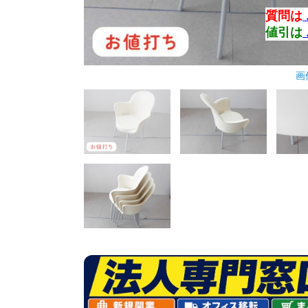
質問は
値引は
画