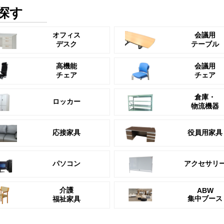
探す
オフィス
会議用
デスク
テーブル
高機能
会議用
チェア
チェア
倉庫・
ロッカー
物流機器
応接家具
役員用家具
パソコン
アクセサリ
介護
ABW
集中ブース
福祉家具