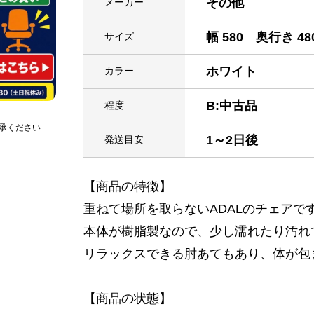
その他
メーカー
幅 580 奥行き 48
サイズ
ホワイト
カラー
B:中古品
程度
承ください
1～2日後
発送目安
【商品の特徴】
重ねて場所を取らないADALのチェアで
本体が樹脂製なので、少し濡れたり汚れ
リラックスできる肘あてもあり、体が包
【商品の状態】