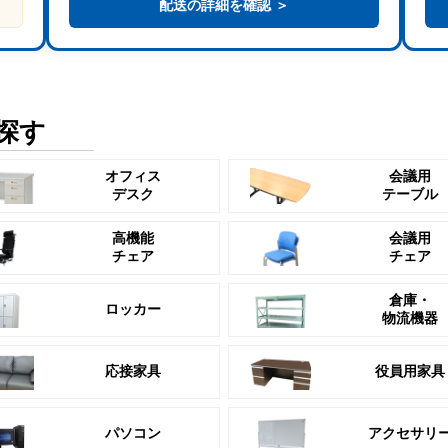
配送の詳細を確認 ＞
探す
オフィス
会議用
デスク
テーブル
高機能
会議用
チェア
チェア
倉庫・
ロッカー
物流機器
応接家具
役員用家具
パソコン
アクセサリ