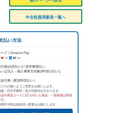
前のページへ戻る
中古役員用家具一覧へ
支払い方法
ード / Amazon Pay
行振込(先払い) / 請求書後払い
払いは法人・個人事業主対象(NP掛け払い)。
代金引換（配達時支払い）
おつりの無いようご用意をお願いします。
別途、代引手数料・収入印紙代がかかります。
新品や商品コードにECが付いた商品・一部地域は利用
不可。
利用不可時は他決済へ変更をお願いします。