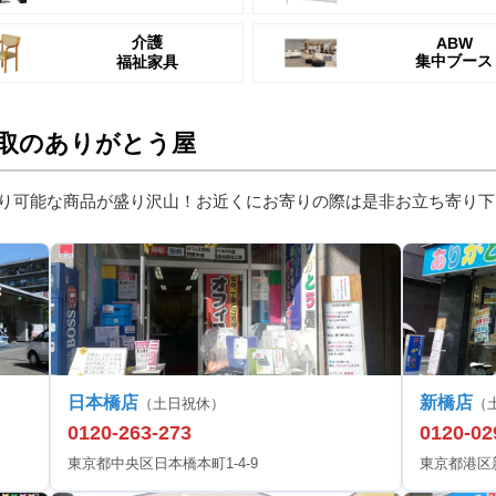
介護
ABW
集中ブース
福祉家具
取のありがとう屋
り可能な商品が盛り沢山！お近くにお寄りの際は是非お立ち寄り下
日本橋店
新橋店
（土日祝休）
（
0120-263-273
0120-02
東京都中央区日本橋本町1-4-9
東京都港区新橋