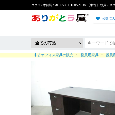
コクヨ / 木目調 / MGT-S35 D1685P1UN 【中古】 役員
中古オフィス家具の販売
>
役員用家具
>
役員