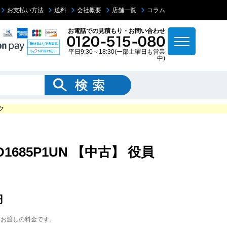
お支払い方法
送料
会社概要
店舗一覧
コラム
お電話での見積もり・お問い合わせ
平日9:30～18:30(一部土曜日も営業
中)
ク
 D1685P1UN 【中古】 役員
円
下お渡しの料金です。