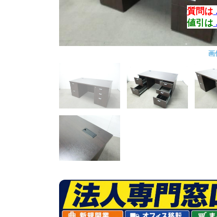
質問は
値引は
画