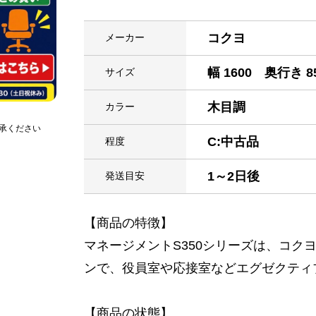
コクヨ
メーカー
幅 1600 奥行き 8
サイズ
木目調
カラー
承ください
C:中古品
程度
1～2日後
発送目安
【商品の特徴】
マネージメントS350シリーズは、コク
ンで、役員室や応接室などエグゼクティ
【商品の状態】