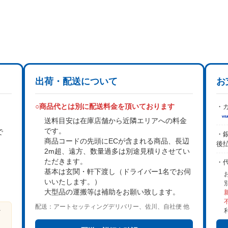
出荷・配送について
お
○商品代とは別に配送料金を頂いております
・カ
送料目安は在庫店舗から近隣エリアへの料金
です。
で
・銀
商品コードの先頭にECが含まれる商品、長辺
後
2m超、遠方、数量過多は
別途見積り
させてい
。
ただきます。
・
基本は
玄関・軒下渡し
（ドライバー1名でお伺
いいたします。）
大型品の運搬等は補助をお願い致します。
配送：アートセッティングデリバリー、佐川、自社便 他
ビ
る