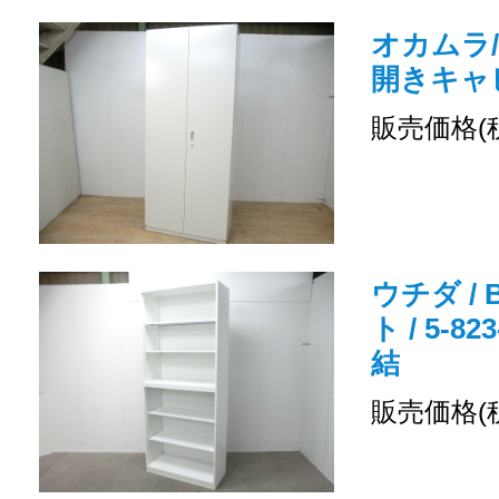
オカムラ/
開きキャ
販売価格(
ウチダ /
ト / 5-8
結
販売価格(