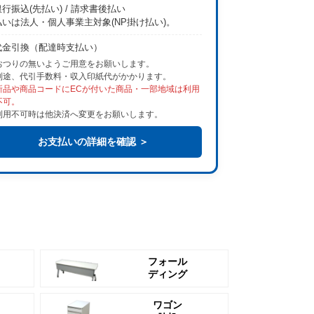
行振込(先払い) / 請求書後払い
払いは法人・個人事業主対象(NP掛け払い)。
代金引換（配達時支払い）
おつりの無いようご用意をお願いします。
別途、代引手数料・収入印紙代がかかります。
新品や商品コードにECが付いた商品・一部地域は利用
不可。
利用不可時は他決済へ変更をお願いします。
お支払いの詳細を確認 ＞
フォール
ディング
ワゴン