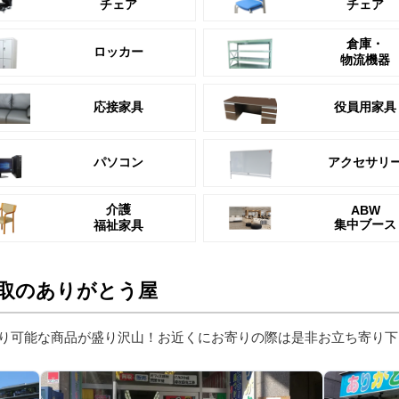
チェア
チェア
倉庫・
ロッカー
物流機器
応接家具
役員用家具
パソコン
アクセサリ
介護
ABW
集中ブース
福祉家具
取のありがとう屋
り可能な商品が盛り沢山！お近くにお寄りの際は是非お立ち寄り下