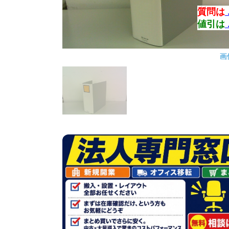
質問は
値引は
画