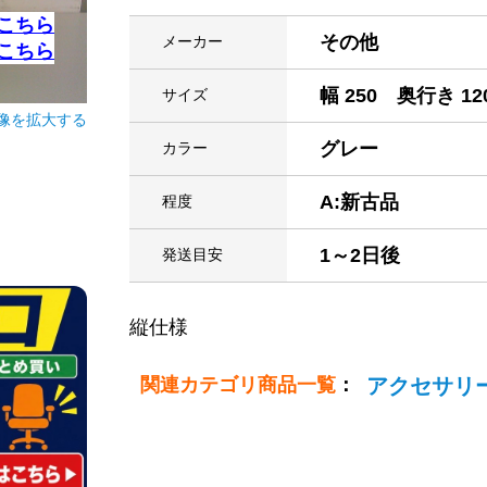
こちら
その他
メーカー
こちら
幅 250 奥行き 12
サイズ
像を拡大する
グレー
カラー
A:新古品
程度
1～2日後
発送目安
縦仕様
関連カテゴリ商品一覧
：
アクセサリ