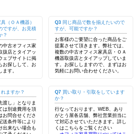
家具（ＯＡ機器）
Q3
同じ商品で数を揃えたいので
のですが、お見積
すが、可能ですか？
か？
お客様のご要望に合った商品をご
の中古オフィス家
提案させて頂きます。弊社では、
取扱店とタイアッ
複数の中古オフィス家具店・ＯＡ
ウェブサイトに掲
機器取扱店とタイアップしていま
もお探しして、お
す。お探ししますので、まずはお
します。
気軽にお問い合わせください。
くれますか？
Q7
買い取り・引取をしています
か？
先渡し」となりま
ては別途費用を頂
行なっております。WEB、あり
はお問合せくださ
がとう屋各店舗、弊社営業担当に
配送条件等により
て対応させていただきます。詳し
け出来ない場合も
くはこちらをご覧ください