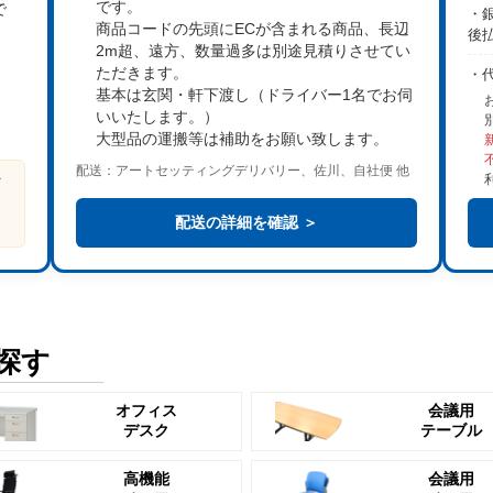
です。
で
・銀
商品コードの先頭にECが含まれる商品、長辺
後
2m超、遠方、数量過多は
別途見積り
させてい
。
ただきます。
・
基本は
玄関・軒下渡し
（ドライバー1名でお伺
いいたします。）
大型品の運搬等は補助をお願い致します。
配送：アートセッティングデリバリー、佐川、自社便 他
ビ
る
配送の詳細を確認 ＞
探す
オフィス
会議用
デスク
テーブル
高機能
会議用