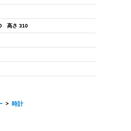
0 高さ 310
ー
>
時計