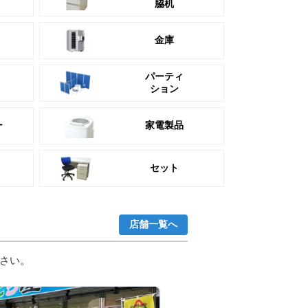
脇机
金庫
パーティ
ション
ー
家電製品
セット
店舗一覧へ
さい。