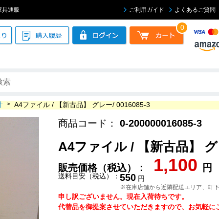
ス家具通販
ご利用ガイド
よくあるご質問
0
計
>
A4ファイル / 【新古品】 グレー/ 0016085-3
商品コード：
0-200000016085-3
A4ファイル / 【新古品】 グレー
1,100
販売価格（税込）：
円
送料目安（税込）：
550
円
※在庫店舗から近隣配送エリア、軒
申し訳ございません。現在入荷待ちです。
代替品を御提案させていただきますので、お気軽にご連絡