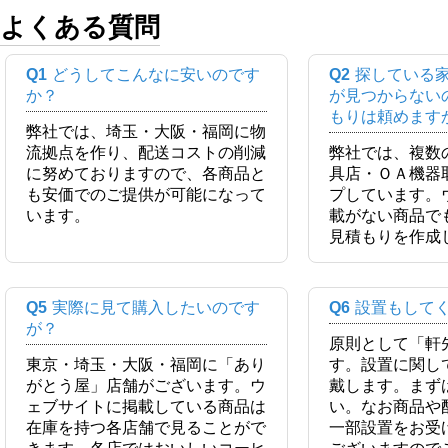
よくある質問
Q1
どうしてこんなに安いのです
Q2
探している
か？
が見つからない
もりは頼めます
弊社では、埼玉・大阪・福岡に物
流拠点を作り、配送コストの削減
弊社では、複数
に努めておりますので、各商品と
具店・ＯＡ機器
も安価でのご提供が可能になって
プしています。
います。
載がない商品で
見積もりを作成
Q5
実際に見て購入したいのです
Q6
設置もして
が？
原則として「軒
東京・埼玉・大阪・福岡に「あり
す。設置に関し
がとう屋」店舗がございます。ウ
戴します。まず
ェブサイトに掲載している商品は
い。なお商品や
在庫を持つ各店舗で見ることがで
一部設置をお受