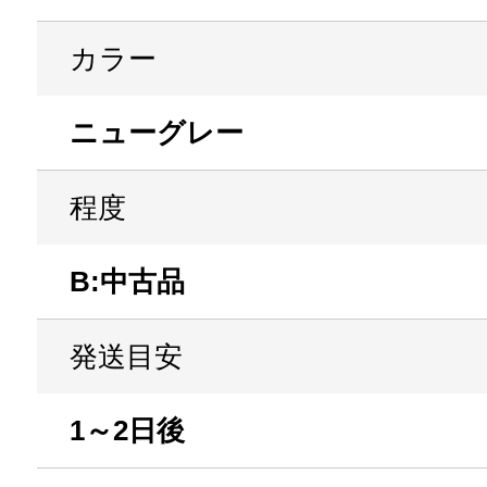
カラー
ニューグレー
程度
B:中古品
発送目安
1～2日後