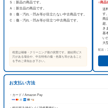
Ｓ：
新品の商品です。
○商
Ａ：
新古品の商品です。
送
す
Ｂ：
傷・汚れ・凹み等が目立たない中古商品です。
商
Ｃ：
傷・汚れ・凹み等が目立つ中古商品です。
超
き
基
い
大
配送：
程度は補修・クリーニング後の状態です。連結用ビス
穴がある場合や、中古特有の傷・色落ち等があること
を予めご承知おき下さい。
お支払い方法
・カード / Amazon Pay
・銀行振込(先払い) / 請求書後払い