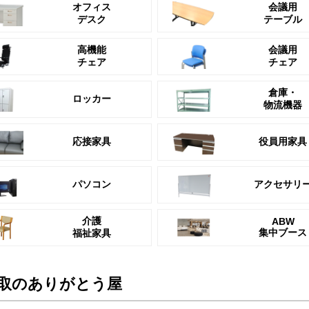
オフィス
会議用
デスク
テーブル
高機能
会議用
チェア
チェア
倉庫・
ロッカー
物流機器
応接家具
役員用家具
パソコン
アクセサリ
介護
ABW
集中ブース
福祉家具
取のありがとう屋