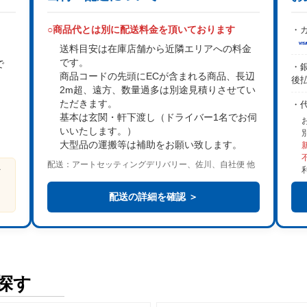
○商品代とは別に配送料金を頂いております
・カ
送料目安は在庫店舗から近隣エリアへの料金
です。
で
・銀
商品コードの先頭にECが含まれる商品、長辺
後
2m超、遠方、数量過多は
別途見積り
させてい
。
ただきます。
・
基本は
玄関・軒下渡し
（ドライバー1名でお伺
いいたします。）
大型品の運搬等は補助をお願い致します。
配送：アートセッティングデリバリー、佐川、自社便 他
ビ
る
配送の詳細を確認 ＞
探す