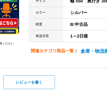
幅 550 奥行き 35
サイズ
シルバー
カラー
B:中古品
程度
1～2日後
発送目安
承ください
関連カテゴリ商品一覧
：
倉庫・物流
。
レビューを書く