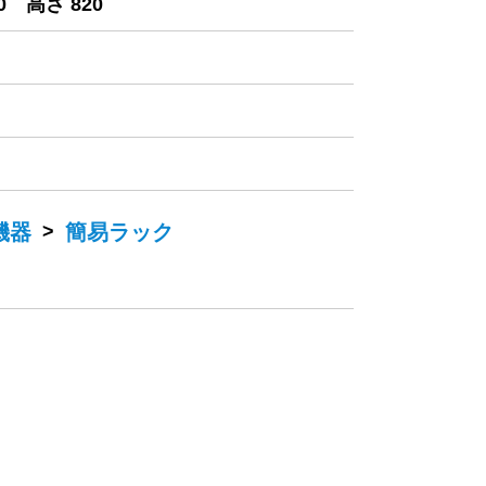
0 高さ 820
機器
>
簡易ラック