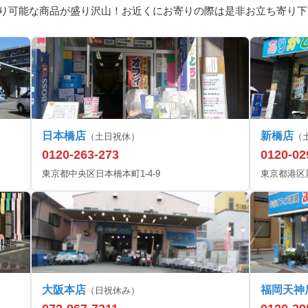
り可能な商品が盛り沢山！お近くにお寄りの際は是非お立ち寄り下
日本橋店
新橋店
（土日祝休）
（
0120-263-273
0120-02
東京都中央区日本橋本町1-4-9
東京都港区新橋
大阪本店
福岡天神
（日祝休み）