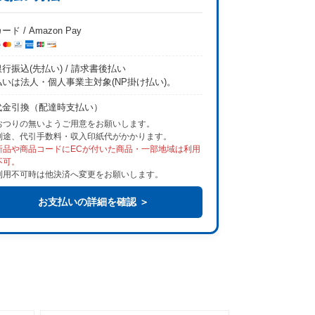
ード / Amazon Pay
行振込(先払い) / 請求書後払い
払いは法人・個人事業主対象(NP掛け払い)。
代金引換（配達時支払い）
おつりの無いようご用意をお願いします。
別途、代引手数料・収入印紙代がかかります。
新品や商品コードにECが付いた商品・一部地域は利用
不可。
利用不可時は他決済へ変更をお願いします。
お支払いの詳細を確認 ＞