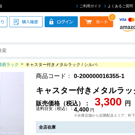
販
ご利用ガイド
よくあるご質問
0
簡易ラック
>
キャスター付きメタルラック / シルバ-
商品コード：
0-200000016355-1
キャスター付きメタルラック 
3,300
販売価格（税込）：
円
送料目安（税込）：
4,400
円
※在庫店舗から近隣配送エリア、軒
全店在庫