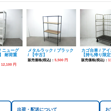
/ ニューグ
メタルラック / ブラック
カゴ台車 / アイ
古】 耐荷重
/ 【中古】
【持ち帰り限定
販売価格(税込)：
5,500 円
販売価格(税込)：
1
：
12,100 円
出荷・配送について
お