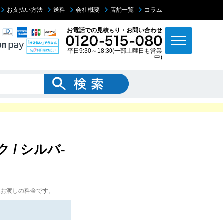
お支払い方法
送料
会社概要
店舗一覧
コラム
お電話での見積もり・お問い合わせ
平日9:30～18:30(一部土曜日も営業
中)
/ シルバ-
下お渡しの料金です。