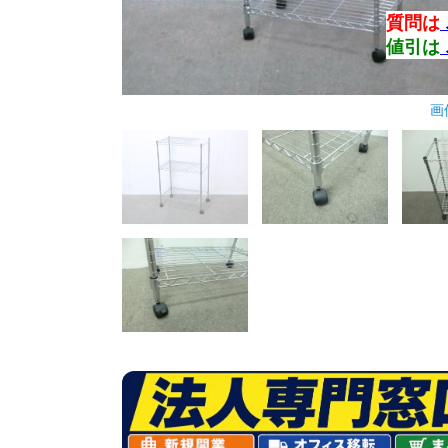
質問は
値引は
画