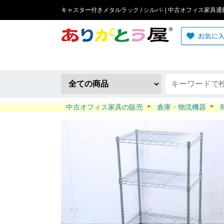
キャスター付きメタルラック / シルバ- | 中古オフィス家具通
中古オフィス家具の販売
>
倉庫・物流機器
>