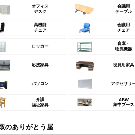
オフィス
会議用
デスク
テーブル
高機能
会議用
チェア
チェア
倉庫・
ロッカー
物流機器
応接家具
役員用家具
パソコン
アクセサリ
介護
ABW
集中ブース
福祉家具
取のありがとう屋