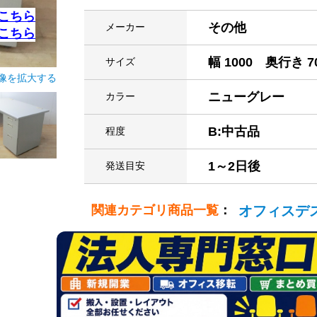
こちら
その他
メーカー
こちら
幅 1000 奥行き 7
サイズ
像を拡大する
ニューグレー
カラー
B:中古品
程度
1～2日後
発送目安
関連カテゴリ商品一覧
：
オフィスデ