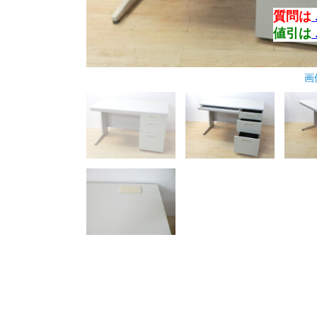
質問は
値引は
画