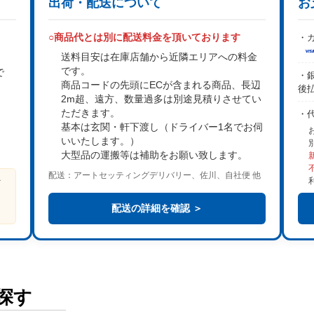
出荷・配送について
お
○商品代とは別に配送料金を頂いております
・カ
送料目安は在庫店舗から近隣エリアへの料金
です。
で
・銀
商品コードの先頭にECが含まれる商品、長辺
後
2m超、遠方、数量過多は
別途見積り
させてい
。
ただきます。
・
基本は
玄関・軒下渡し
（ドライバー1名でお伺
いいたします。）
大型品の運搬等は補助をお願い致します。
配送：アートセッティングデリバリー、佐川、自社便 他
ビ
る
配送の詳細を確認 ＞
探す