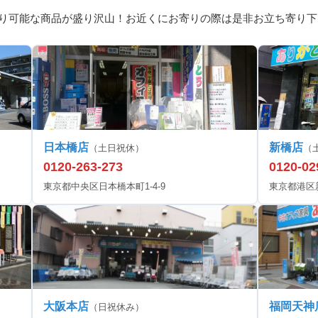
り可能な商品が盛り沢山！お近くにお寄りの際は是非お立ち寄り下
日本橋店
新橋店
（土日祝休）
（
0120-263-273
0120-02
東京都中央区日本橋本町1-4-9
東京都港区新橋
大阪本店
福岡天神
（日祝休み）