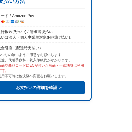
支払い方法
ード / Amazon Pay
行振込(先払い) / 請求書後払い
払いは法人・個人事業主対象(NP掛け払い)。
代金引換（配達時支払い）
おつりの無いようご用意をお願いします。
別途、代引手数料・収入印紙代がかかります。
新品や商品コードにECが付いた商品・一部地域は利用
不可。
利用不可時は他決済へ変更をお願いします。
お支払いの詳細を確認 ＞