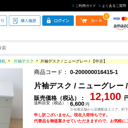
販
ご利用ガイド
よくあるご質問
0
務机
>
片袖デスク
>
片袖デスク / ニューグレー / 【中古】
商品コード：
0-200000016415-1
片袖デスク / ニューグレー 
12,100
販売価格（税込）：
送料目安（税込）：
6,600
円
※在庫店舗から近隣配送エリア、軒
申し訳ございません。現在入荷待ちです。
代替品を御提案させていただきますので、お気軽にご連絡