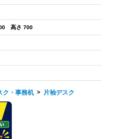
00 高さ 700
スク・事務机
>
片袖デスク