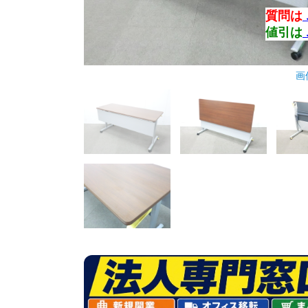
質問は
値引は
画