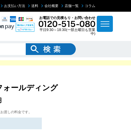
お支払い方法
送料
会社概要
店舗一覧
コラム
お電話での見積もり・お問い合わせ
平日9:30～18:30(一部土曜日も営業
中)
】 フォールディング
円
下お渡しの料金です。