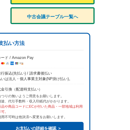
中古会議テーブル一覧へ
支払い方法
ード / Amazon Pay
行振込(先払い) / 請求書後払い
払いは法人・個人事業主対象(NP掛け払い)。
代金引換（配達時支払い）
おつりの無いようご用意をお願いします。
別途、代引手数料・収入印紙代がかかります。
新品や商品コードにECが付いた商品・一部地域は利用
不可。
利用不可時は他決済へ変更をお願いします。
お支払いの詳細を確認 ＞