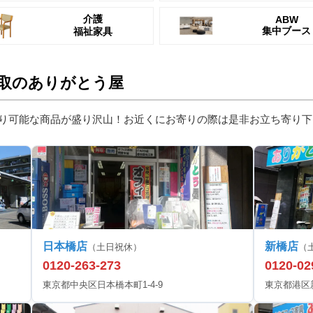
介護
ABW
集中ブース
福祉家具
取のありがとう屋
り可能な商品が盛り沢山！お近くにお寄りの際は是非お立ち寄り下
日本橋店
新橋店
（土日祝休）
（
0120-263-273
0120-02
東京都中央区日本橋本町1-4-9
東京都港区新橋