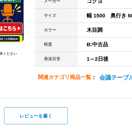
コクヨ
メーカー
幅 1500 奥行き 6
サイズ
木目調
カラー
B:中古品
程度
承ください
1～2日後
発送目安
関連カテゴリ商品一覧
：
会議テーブ
。
レビューを書く