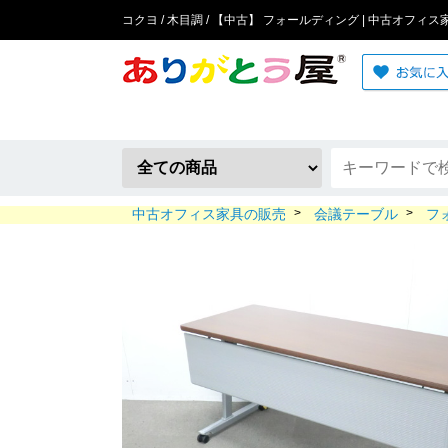
コクヨ / 木目調 / 【中古】 フォールディング | 中古オフィ
中古オフィス家具の販売
>
会議テーブル
>
フ