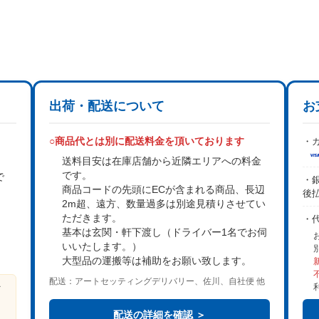
出荷・配送について
お
○商品代とは別に配送料金を頂いております
・カ
送料目安は在庫店舗から近隣エリアへの料金
です。
で
・銀
商品コードの先頭にECが含まれる商品、長辺
後
2m超、遠方、数量過多は
別途見積り
させてい
。
ただきます。
・
基本は
玄関・軒下渡し
（ドライバー1名でお伺
いいたします。）
大型品の運搬等は補助をお願い致します。
配送：アートセッティングデリバリー、佐川、自社便 他
ビ
る
配送の詳細を確認 ＞