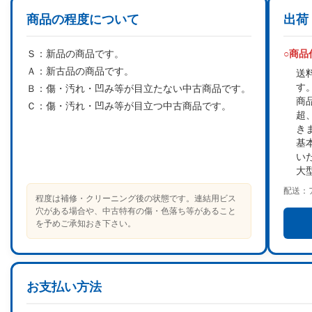
商品の程度について
出荷
Ｓ：
新品の商品です。
○商
Ａ：
新古品の商品です。
送
す
Ｂ：
傷・汚れ・凹み等が目立たない中古商品です。
商
Ｃ：
傷・汚れ・凹み等が目立つ中古商品です。
超
き
基
い
大
配送：
程度は補修・クリーニング後の状態です。連結用ビス
穴がある場合や、中古特有の傷・色落ち等があること
を予めご承知おき下さい。
お支払い方法