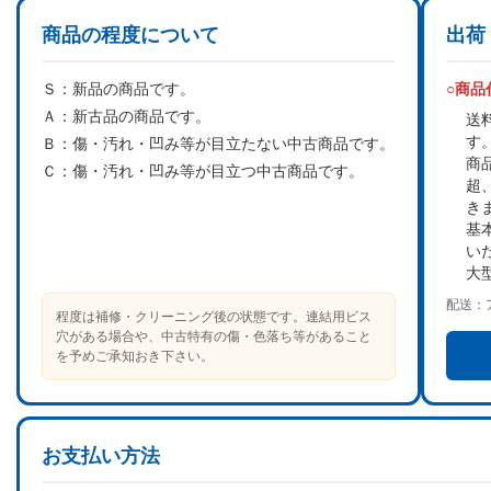
商品の程度について
出荷
Ｓ：
新品の商品です。
○商
Ａ：
新古品の商品です。
送
す
Ｂ：
傷・汚れ・凹み等が目立たない中古商品です。
商
Ｃ：
傷・汚れ・凹み等が目立つ中古商品です。
超
き
基
い
大
配送：
程度は補修・クリーニング後の状態です。連結用ビス
穴がある場合や、中古特有の傷・色落ち等があること
を予めご承知おき下さい。
お支払い方法