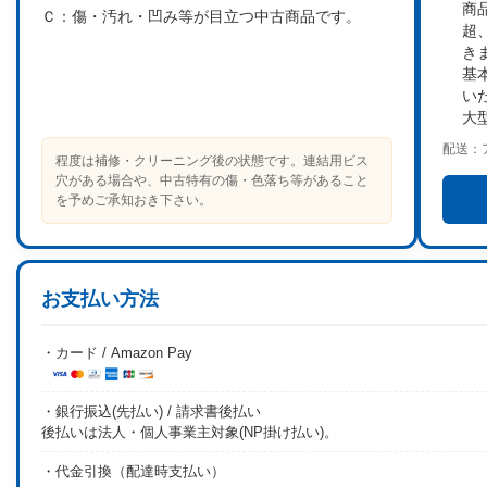
商
Ｃ：
傷・汚れ・凹み等が目立つ中古商品です。
超
き
基
い
大
配送：
程度は補修・クリーニング後の状態です。連結用ビス
穴がある場合や、中古特有の傷・色落ち等があること
を予めご承知おき下さい。
お支払い方法
・カード / Amazon Pay
・銀行振込(先払い) / 請求書後払い
後払いは法人・個人事業主対象(NP掛け払い)。
・代金引換（配達時支払い）