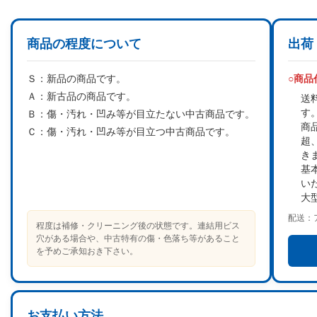
商品の程度について
出荷
Ｓ：
新品の商品です。
○商
Ａ：
新古品の商品です。
送
す
Ｂ：
傷・汚れ・凹み等が目立たない中古商品です。
商
Ｃ：
傷・汚れ・凹み等が目立つ中古商品です。
超
き
基
い
大
配送：
程度は補修・クリーニング後の状態です。連結用ビス
穴がある場合や、中古特有の傷・色落ち等があること
を予めご承知おき下さい。
お支払い方法