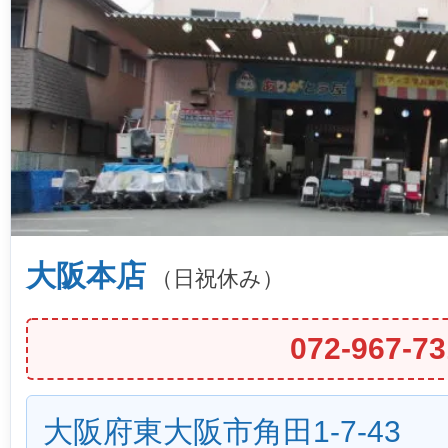
大阪本店
（日祝休み）
072-967-73
大阪府東大阪市角田1-7-43