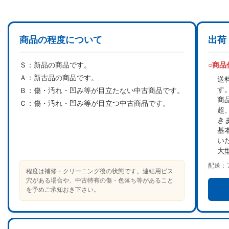
商品の程度について
出荷
Ｓ：
新品の商品です。
○商
Ａ：
新古品の商品です。
送
す
Ｂ：
傷・汚れ・凹み等が目立たない中古商品です。
商
Ｃ：
傷・汚れ・凹み等が目立つ中古商品です。
超
き
基
い
大
配送：
程度は補修・クリーニング後の状態です。連結用ビス
穴がある場合や、中古特有の傷・色落ち等があること
を予めご承知おき下さい。