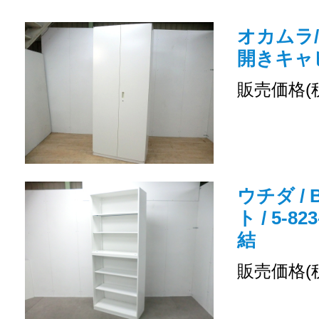
オカムラ/
開きキャ
販売価格(
ウチダ /
ト / 5-8
結
販売価格(