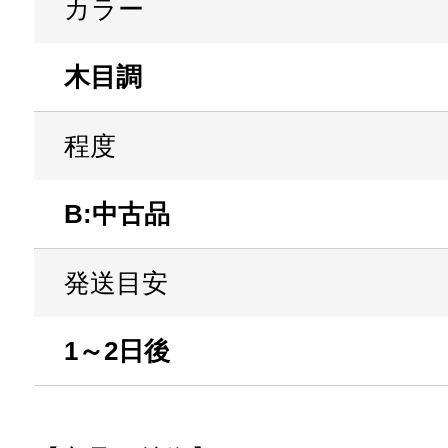
カラー
木目調
程度
B:中古品
発送目安
1～2日後