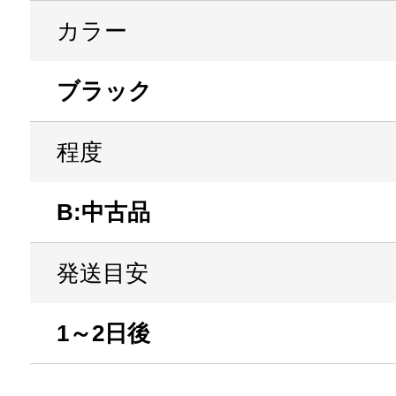
カラー
ブラック
程度
B:中古品
発送目安
1～2日後