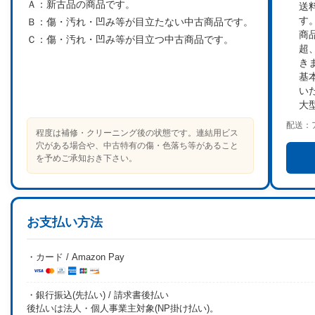
Ａ：
新古品の商品です。
送
す
Ｂ：
傷・汚れ・凹み等が目立たない中古商品です。
商
Ｃ：
傷・汚れ・凹み等が目立つ中古商品です。
超
き
基
い
大
配送：
程度は補修・クリーニング後の状態です。連結用ビス
穴がある場合や、中古特有の傷・色落ち等があること
を予めご承知おき下さい。
お支払い方法
・カード / Amazon Pay
・銀行振込(先払い) / 請求書後払い
後払いは法人・個人事業主対象(NP掛け払い)。