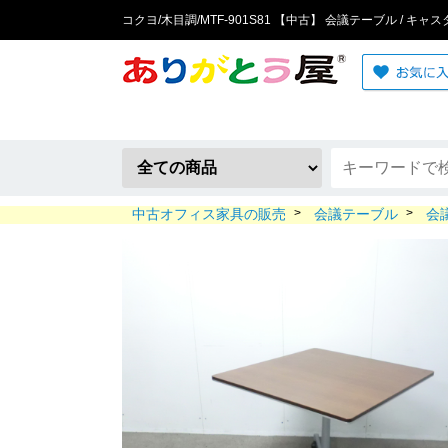
コクヨ/木目調/MTF-901S81 【中古】 会議テーブル / キ
中古オフィス家具の販売
>
会議テーブル
>
会