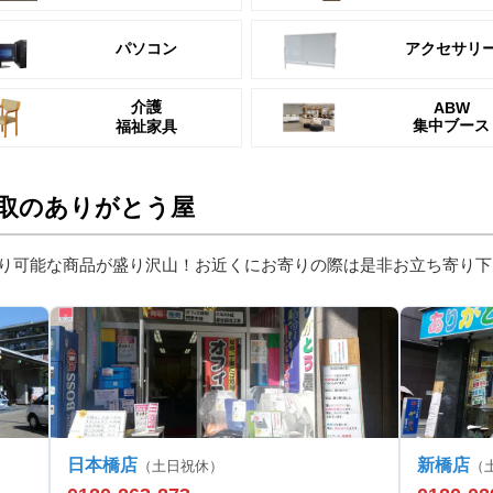
パソコン
アクセサリ
介護
ABW
集中ブース
福祉家具
取のありがとう屋
り可能な商品が盛り沢山！お近くにお寄りの際は是非お立ち寄り下
日本橋店
新橋店
（土日祝休）
（