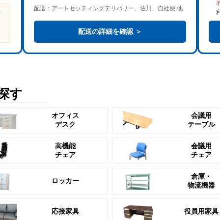
配送：アートセッティングデリバリー、佐川、自社便 他
ビ
る
配送の詳細を確認 ＞
探す
オフィス
会議用
デスク
テーブル
高機能
会議用
チェア
チェア
倉庫・
ロッカー
物流機器
応接家具
役員用家具