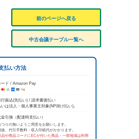
前のページへ戻る
中古会議テーブル一覧へ
支払い方法
ード / Amazon Pay
行振込(先払い) / 請求書後払い
払いは法人・個人事業主対象(NP掛け払い)。
代金引換（配達時支払い）
おつりの無いようご用意をお願いします。
別途、代引手数料・収入印紙代がかかります。
新品や商品コードにECが付いた商品・一部地域は利用