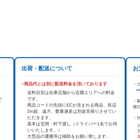
出荷・配送について
お
○商品代とは別に配送料金を頂いております
・カ
送料目安は在庫店舗から近隣エリアへの料金
です。
で
・銀
商品コードの先頭にECが含まれる商品、長辺
後
2m超、遠方、数量過多は
別途見積り
させてい
。
ただきます。
・
基本は
玄関・軒下渡し
（ドライバー1名でお伺
いいたします。）
大型品の運搬等は補助をお願い致します。