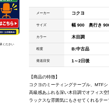
コクヨ
メーカー
幅 900 奥行き 90
サイズ
木目調
カラー
承ください
B:中古品
程度
1～2日後
発送目安
【商品の特徴】
コクヨのミーティングテーブル、MTFシ
高級感あふれる深い木目調でオフィス空
ラックスな雰囲気にもさせてくれるテー