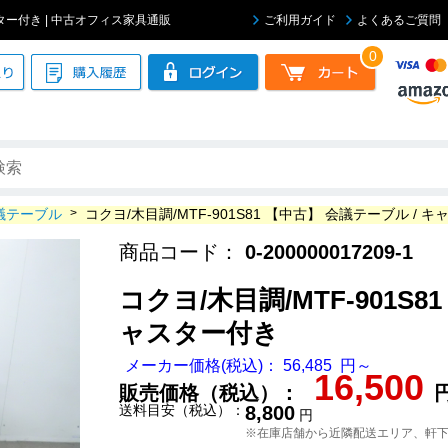
ャスター付き | 中古オフィス家具通販
ご利用ガイド
よくあるご質問
0
議テーブル
>
コクヨ/木目調/MTF-901S81 【中古】 会議テーブル / 
商品コード：
0-200000017209-1
コクヨ/木目調/MTF-901S8
ャスター付き
メーカー価格(税込)： 56,485 円～
16,500
販売価格（税込）：
送料目安（税込）：
8,800
円
※在庫店舗から近隣配送エリア、軒