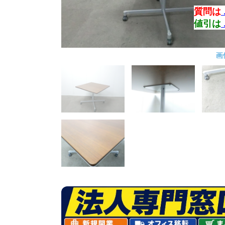
質問は
値引は
画