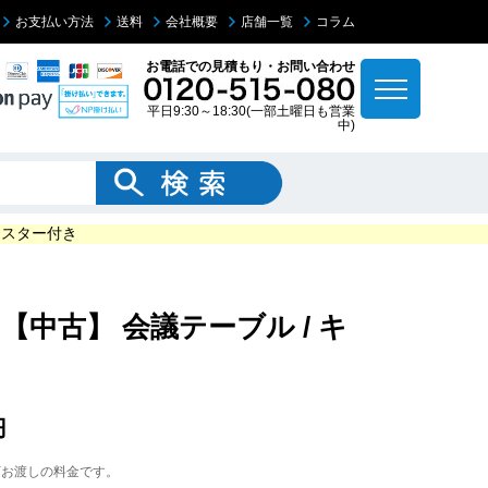
お支払い方法
送料
会社概要
店舗一覧
コラム
お電話での見積もり・お問い合わせ
平日9:30～18:30(一部土曜日も営業
中)
キャスター付き
1 【中古】 会議テーブル / キ
円
下お渡しの料金です。