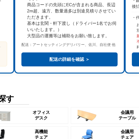
・銀
商品コードの先頭にECが含まれる商品、長辺
後
2m超、遠方、数量過多は
別途見積り
させてい
。
ただきます。
・
基本は
玄関・軒下渡し
（ドライバー1名でお伺
いいたします。）
大型品の運搬等は補助をお願い致します。
配送：アートセッティングデリバリー、佐川、自社便 他
ビ
る
配送の詳細を確認 ＞
探す
オフィス
会議用
デスク
テーブル
高機能
会議用
チェア
チェア