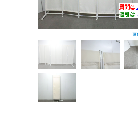
質問は
値引は
画