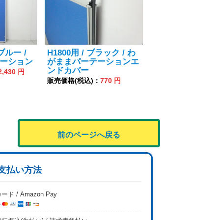
 ブルー /
H1800用 / ブラック / わ
ーション
がままパーテーションエ
ンドカバー
2,430 円
販売価格(税込)：
770 円
前のページへ戻る
支払い方法
ード / Amazon Pay