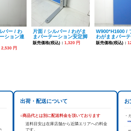
シルバー / わ
片面 / シルバー / わがま
W900*H1600 /
ーション連
まパーテーション安定脚
わがままパーテ
販売価格(税込)：
1,320 円
販売価格(税込)：
1
：
2,530 円
出荷・配送について
お
○商品代とは別に配送料金を頂いております
・カ
送料目安は在庫店舗から近隣エリアへの料金
です。
で