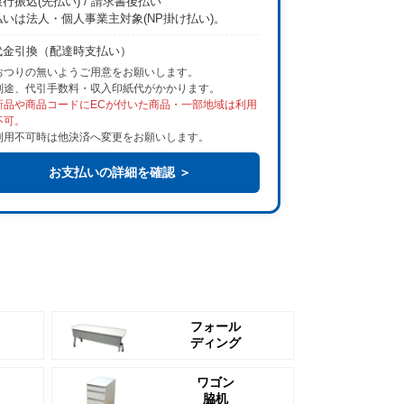
行振込(先払い) / 請求書後払い
払いは法人・個人事業主対象(NP掛け払い)。
代金引換（配達時支払い）
おつりの無いようご用意をお願いします。
別途、代引手数料・収入印紙代がかかります。
新品や商品コードにECが付いた商品・一部地域は利用
不可。
利用不可時は他決済へ変更をお願いします。
お支払いの詳細を確認 ＞
フォール
ディング
ワゴン
脇机