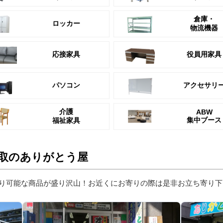
倉庫・
ロッカー
物流機器
応接家具
役員用家具
パソコン
アクセサリ
介護
ABW
集中ブース
福祉家具
取のありがとう屋
り可能な商品が盛り沢山！お近くにお寄りの際は是非お立ち寄り下