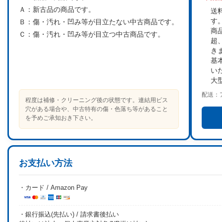
Ａ：
新古品の商品です。
送
す
Ｂ：
傷・汚れ・凹み等が目立たない中古商品です。
商
Ｃ：
傷・汚れ・凹み等が目立つ中古商品です。
超
き
基
い
大
配送：
程度は補修・クリーニング後の状態です。連結用ビス
穴がある場合や、中古特有の傷・色落ち等があること
を予めご承知おき下さい。
お支払い方法
・カード / Amazon Pay
・銀行振込(先払い) / 請求書後払い