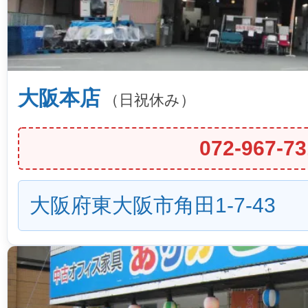
大阪本店
（日祝休み）
072-967-73
大阪府東大阪市角田1-7-43