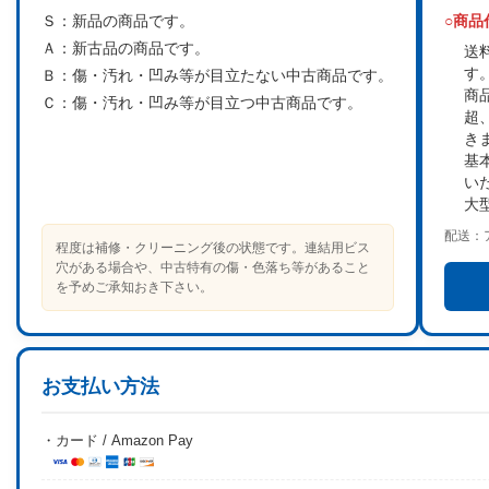
Ｓ：
新品の商品です。
○商
Ａ：
新古品の商品です。
送
す
Ｂ：
傷・汚れ・凹み等が目立たない中古商品です。
商
Ｃ：
傷・汚れ・凹み等が目立つ中古商品です。
超
き
基
い
大
配送：
程度は補修・クリーニング後の状態です。連結用ビス
穴がある場合や、中古特有の傷・色落ち等があること
を予めご承知おき下さい。
お支払い方法
・カード / Amazon Pay