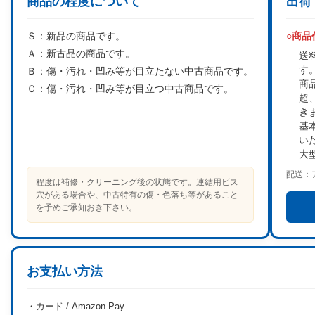
商品の程度について
出荷
Ｓ：
新品の商品です。
○商
Ａ：
新古品の商品です。
送
す
Ｂ：
傷・汚れ・凹み等が目立たない中古商品です。
商
Ｃ：
傷・汚れ・凹み等が目立つ中古商品です。
超
き
基
い
大
配送：
程度は補修・クリーニング後の状態です。連結用ビス
穴がある場合や、中古特有の傷・色落ち等があること
を予めご承知おき下さい。
お支払い方法
・カード / Amazon Pay