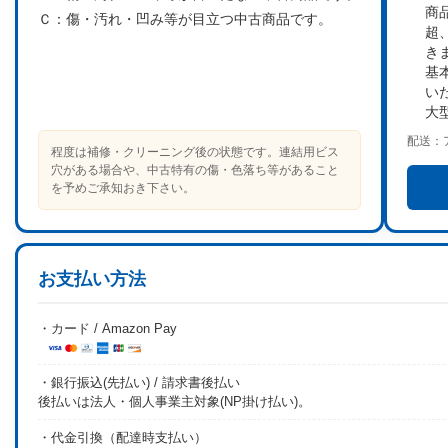
商
Ｃ：
傷・汚れ・凹み等が目立つ中古商品です。
超
き
基
い
大
配送：
程度は補修・クリーニング後の状態です。連結用ビス
穴がある場合や、中古特有の傷・色落ち等があること
を予めご承知おき下さい。
お支払い方法
・カード / Amazon Pay
・銀行振込(先払い) / 請求書後払い
後払いは法人・個人事業主対象(NP掛け払い)。
・代金引換（配達時支払い）