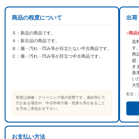
商品の程度について
出荷
Ｓ：
新品の商品です。
○商
Ａ：
新古品の商品です。
送
す
Ｂ：
傷・汚れ・凹み等が目立たない中古商品です。
商
Ｃ：
傷・汚れ・凹み等が目立つ中古商品です。
超
き
基
い
大
配送：
程度は補修・クリーニング後の状態です。連結用ビス
穴がある場合や、中古特有の傷・色落ち等があること
を予めご承知おき下さい。
お支払い方法