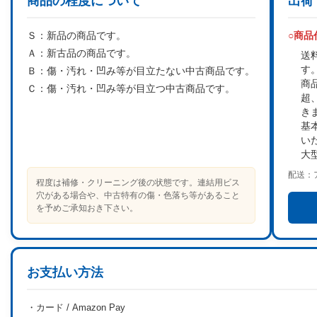
商品の程度について
出荷
Ｓ：
新品の商品です。
○商
Ａ：
新古品の商品です。
送
す
Ｂ：
傷・汚れ・凹み等が目立たない中古商品です。
商
Ｃ：
傷・汚れ・凹み等が目立つ中古商品です。
超
き
基
い
大
配送：
程度は補修・クリーニング後の状態です。連結用ビス
穴がある場合や、中古特有の傷・色落ち等があること
を予めご承知おき下さい。
お支払い方法
・カード / Amazon Pay