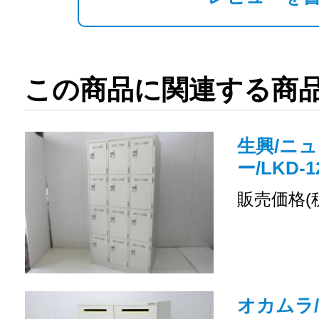
この商品に関連する商
生興/ニュ
ー/LKD-1
販売価格(
オカムラ/