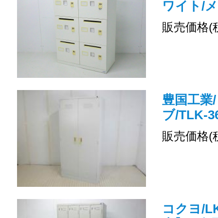
ワイト/
販売価格(
豊国工業/
ブ/TLK-3
販売価格(
コクヨ/LK