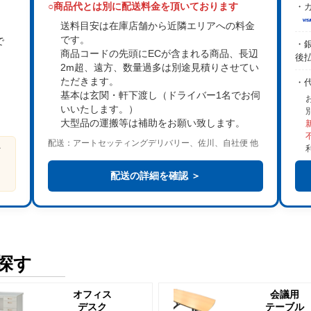
○商品代とは別に配送料金を頂いております
・カ
送料目安は在庫店舗から近隣エリアへの料金
です。
で
・銀
商品コードの先頭にECが含まれる商品、長辺
後
2m超、遠方、数量過多は
別途見積り
させてい
。
ただきます。
・
基本は
玄関・軒下渡し
（ドライバー1名でお伺
いいたします。）
大型品の運搬等は補助をお願い致します。
配送：アートセッティングデリバリー、佐川、自社便 他
ビ
る
配送の詳細を確認 ＞
探す
オフィス
会議用
デスク
テーブル