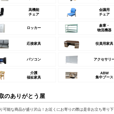
高機能
会議用
チェア
チェア
倉庫・
ロッカー
物流機器
応接家具
役員用家具
パソコン
アクセサリ
介護
ABW
集中ブース
福祉家具
取のありがとう屋
り可能な商品が盛り沢山！お近くにお寄りの際は是非お立ち寄り下