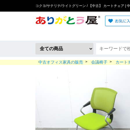
コクヨ/サテリテ/ライトグリーン / 【中古】 カートチェア |
中古オフィス家具の販売
>
会議椅子
>
カート