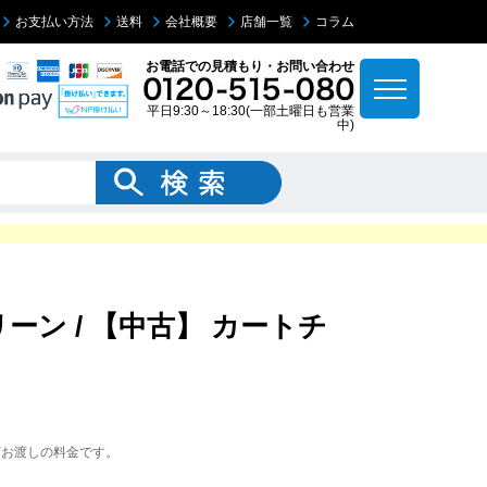
お支払い方法
送料
会社概要
店舗一覧
コラム
お電話での見積もり・お問い合わせ
平日9:30～18:30(一部土曜日も営業
中)
ーン / 【中古】 カートチ
下お渡しの料金です。