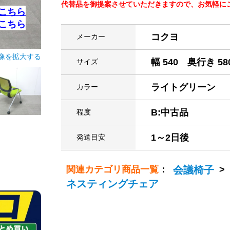
代替品を御提案させていただきますので、お気軽にご連絡
こちら
こちら
コクヨ
メーカー
像を拡大する
幅 540 奥行き 58
サイズ
ライトグリーン
カラー
B:中古品
程度
1～2日後
発送目安
関連カテゴリ商品一覧
：
会議椅子
>
ネスティングチェア