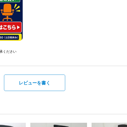
承ください
。
レビューを書く