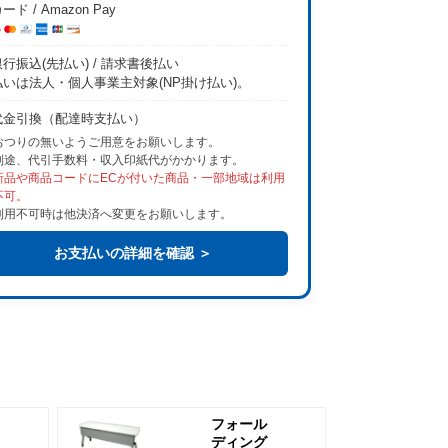
ード / Amazon Pay
行振込(先払い) / 請求書後払い
払いは法人・個人事業主対象(NP掛け払い)。
代金引換（配達時支払い）
おつりの無いようご用意をお願いします。
別途、代引手数料・収入印紙代がかかります。
新品や商品コードにECが付いた商品・一部地域は利用
不可。
利用不可時は他決済へ変更をお願いします。
お支払いの詳細を確認 ＞
フォール
ディング