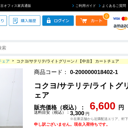
 中古オフィス家具通販
ご利用ガイド
よくあるご質問
0
チェア
>
コクヨ/サテリテ/ライトグリーン / 【中古】 カートチェア
商品コード：
0-200000018402-1
コクヨ/サテリテ/ライトグリ
ェア
6,600
販売価格（税込）：
円
送料目安（税込）：
3,300
円
※在庫店舗から近隣配送エリア、軒
申し訳ございません。現在入荷待ちです。