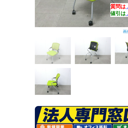
質問は
値引は
画