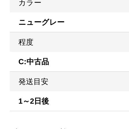
カラー
ニューグレー
程度
C:中古品
発送目安
1～2日後