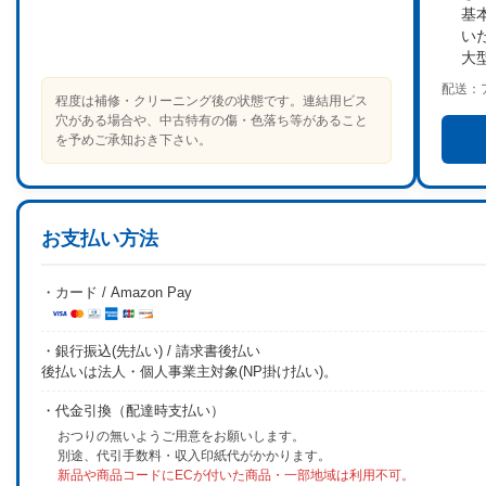
基
い
大
配送：
程度は補修・クリーニング後の状態です。連結用ビス
穴がある場合や、中古特有の傷・色落ち等があること
を予めご承知おき下さい。
お支払い方法
・カード / Amazon Pay
・銀行振込(先払い) / 請求書後払い
後払いは法人・個人事業主対象(NP掛け払い)。
・代金引換（配達時支払い）
おつりの無いようご用意をお願いします。
別途、代引手数料・収入印紙代がかかります。
新品や商品コードにECが付いた商品・一部地域は利用不可。