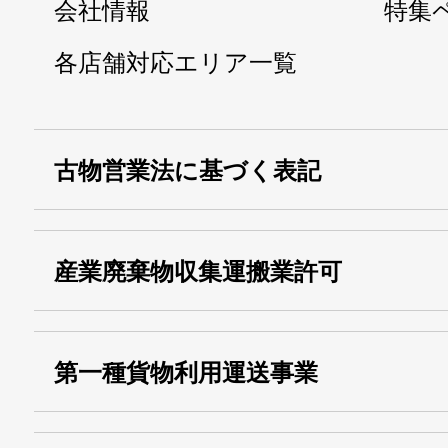
会社情報
特集
各店舗対応エリア一覧
古物営業法に基づく表記
・名称：
株式会社シモ
産業廃棄物収集運搬業許可
・古物商許可番号：
東京都公安委員会
・産業廃棄物収集
埼玉 011001
第一種貨物利用運送事業
13000155805
運搬業許可証番号：
・第一種貨物利用運送
第518号